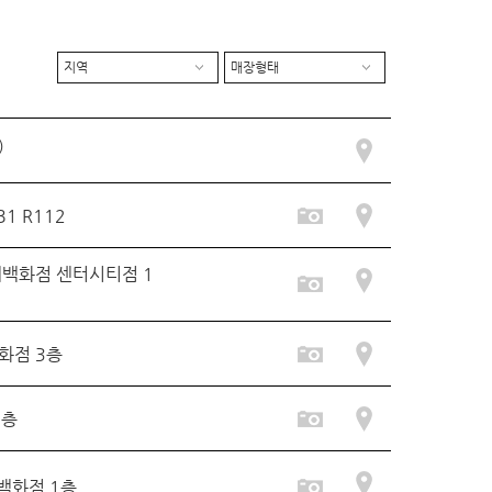
지역
매장형태
)
1 R112
계백화점 센터시티점 1
화점 3층
1층
백화점 1층