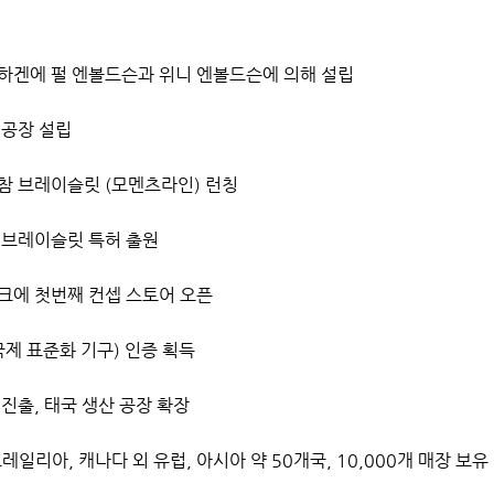
하겐에 펄 엔볼드슨과 위니 엔볼드슨에 의해 설립
 공장 설립
참 브레이슬릿 (모멘츠라인) 런칭
 브레이슬릿 특허 출원
크에 첫번째 컨셉 스토어 오픈
(국제 표준화 기구) 인증 획득
진출, 태국 생산 공장 확장
레일리아, 캐나다 외 유럽, 아시아 약 50개국, 10,000개 매장 보유