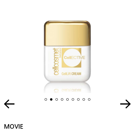
1
2
3
4
5
6
7
8
9
MOVIE